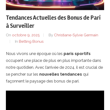
t
Tendances Actuelles des Bonus de Pari
i
à Surveiller
e
On
octobre 9, 2025
By
Christiane-Sylvie Germain
In
Betting Bonus
n
Nous vivons une époque où les
paris sportifs
n
occupent une place de plus en plus importante dans
e
notre quotidien. Avec l’arrivée de 2024, il est crucial de
se pencher sur les
nouvelles tendances
qui
-
façonnent le paysage des bonus de pari.
N
i