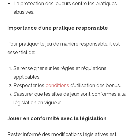
La protection des joueurs contre les pratiques
abusives.
Importance d’une pratique responsable
Pour pratiquer le jeu de manière responsable, il est
essentiel de:
Se renseigner sur les règles et régulations
applicables.
Respecter les
conditions
d’utilisation des bonus.
S’assurer que les sites de jeux sont conformes à la
législation en vigueur.
Jouer en conformité avec la législation
Rester informé des modifications législatives est