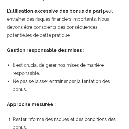
L’utilisation excessive des bonus de pari
peut
entraîner des risques financiers importants. Nous
devons être conscients des conséquences
potentielles de cette pratique.
Gestion responsable des mises :
Il est crucial de gérer nos mises de manière
responsable.
Ne pas se laisser entraîner par la tentation des
bonus.
Approche mesurée :
Rester informé des risques et des conditions des
bonus.