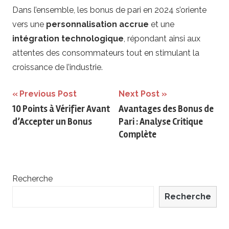
Dans l’ensemble, les bonus de pari en 2024 s’oriente
vers une
personnalisation accrue
et une
intégration technologique
, répondant ainsi aux
attentes des consommateurs tout en stimulant la
croissance de l’industrie.
Navigation
Previous Post
Next Post
10 Points à Vérifier Avant
Avantages des Bonus de
de
d’Accepter un Bonus
Pari : Analyse Critique
l’article
Complète
Recherche
Recherche