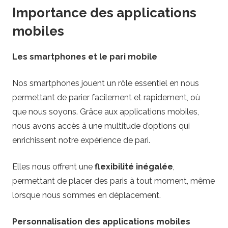
Importance des applications
mobiles
Les smartphones et le pari mobile
Nos smartphones jouent un rôle essentiel en nous
permettant de parier facilement et rapidement, où
que nous soyons. Grâce aux applications mobiles,
nous avons accès à une multitude d’options qui
enrichissent notre expérience de pari.
Elles nous offrent une
flexibilité inégalée
,
permettant de placer des paris à tout moment, même
lorsque nous sommes en déplacement.
Personnalisation des applications mobiles