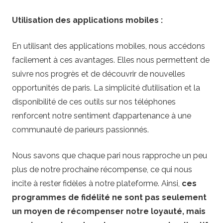
Utilisation des applications mobiles :
En utilisant des applications mobiles, nous accédons
facilement à ces avantages. Elles nous permettent de
suivre nos progrès et de découvrir de nouvelles
opportunités de paris. La simplicité d’utilisation et la
disponibilité de ces outils sur nos téléphones
renforcent notre sentiment d’appartenance à une
communauté de parieurs passionnés.
Nous savons que chaque pari nous rapproche un peu
plus de notre prochaine récompense, ce qui nous
incite à rester fidèles à notre plateforme. Ainsi,
ces
programmes de fidélité ne sont pas seulement
un moyen de récompenser notre loyauté, mais