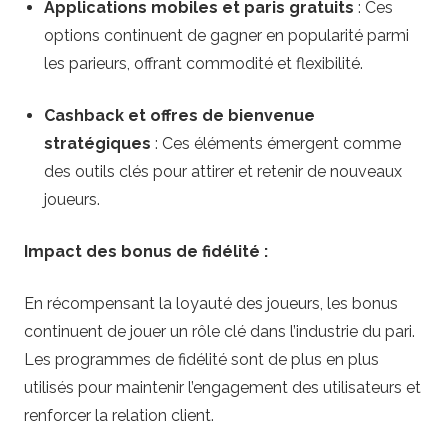
Applications mobiles et paris gratuits
: Ces
options continuent de gagner en popularité parmi
les parieurs, offrant commodité et flexibilité.
Cashback et offres de bienvenue
stratégiques
: Ces éléments émergent comme
des outils clés pour attirer et retenir de nouveaux
joueurs.
Impact des bonus de fidélité :
En récompensant la loyauté des joueurs, les bonus
continuent de jouer un rôle clé dans l’industrie du pari.
Les programmes de fidélité sont de plus en plus
utilisés pour maintenir l’engagement des utilisateurs et
renforcer la relation client.