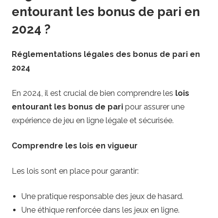
entourant les bonus de pari en
2024 ?
Réglementations légales des bonus de pari en
2024
En 2024, il est crucial de bien comprendre les
lois
entourant les bonus de pari
pour assurer une
expérience de jeu en ligne légale et sécurisée.
Comprendre les lois en vigueur
Les lois sont en place pour garantir:
Une pratique responsable des jeux de hasard.
Une éthique renforcée dans les jeux en ligne.