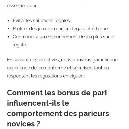
essentiel pour:
Éviter les sanctions légales.
Profiter des jeux de manière légale et éthique.
Contribuer à un environnement de jeu plus sûr et
régulé.
En suivant ces directives, nous pouvons garantir une
expérience de jeu conforme et sécurisée tout en
respectant les régulations en vigueur.
Comment les bonus de pari
influencent-ils le
comportement des parieurs
novices ?