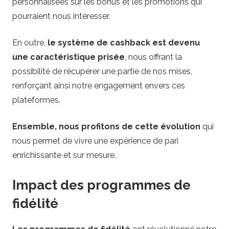
personnalisées sur les bonus et les promotions qui
pourraient nous intéresser.
En outre,
le système de cashback est devenu
une caractéristique prisée
, nous offrant la
possibilité de récupérer une partie de nos mises,
renforçant ainsi notre engagement envers ces
plateformes.
Ensemble, nous profitons de cette évolution
qui
nous permet de vivre une expérience de pari
enrichissante et sur mesure.
Impact des programmes de
fidélité