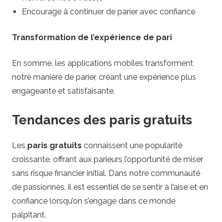
Encourage à continuer de parier avec confiance
Transformation de l’expérience de pari
En somme, les applications mobiles transforment
notre manière de parier, créant une expérience plus
engageante et satisfaisante.
Tendances des paris gratuits
Les
paris gratuits
connaissent une popularité
croissante, offrant aux parieurs l’opportunité de miser
sans risque financier initial. Dans notre communauté
de passionnés, il est essentiel de se sentir à l’aise et en
confiance lorsqu’on s’engage dans ce monde
palpitant.