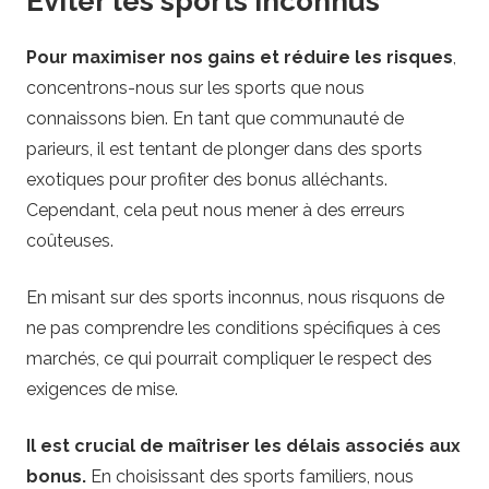
Éviter les sports inconnus
Pour maximiser nos gains et réduire les risques
,
concentrons-nous sur les sports que nous
connaissons bien. En tant que communauté de
parieurs, il est tentant de plonger dans des sports
exotiques pour profiter des bonus alléchants.
Cependant, cela peut nous mener à des erreurs
coûteuses.
En misant sur des sports inconnus, nous risquons de
ne pas comprendre les conditions spécifiques à ces
marchés, ce qui pourrait compliquer le respect des
exigences de mise.
Il est crucial de maîtriser les délais associés aux
bonus.
En choisissant des sports familiers, nous