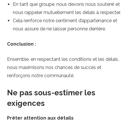
En tant que groupe, nous devons nous soutenir et
nous rappeler mutuellement les délais à respecter.
Cela renforce notre sentiment d’appartenance et
nous assure de ne laisser personne derrière.
Conclusion :
Ensemble, en respectant les conditions et les délais,
nous maximisons nos chances de succès et
renforçons notre communauté.
Ne pas sous-estimer les
exigences
Prêter attention aux détails