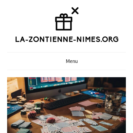
Skip
to
content
L
Menu
a
-
Z
o
n