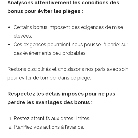
Analysons attentivement les conditions des
bonus pour éviter les pièges :
Certains bonus imposent des exigences de mise
élevées.
Ces exigences pourraient nous pousser à parier sur
des événements peu probables.
Restons disciplinés et choisissons nos paris avec soin
pour éviter de tomber dans ce piège.
Respectez les délais imposés pour ne pas
perdre les avantages des bonus :
Restez attentifs aux dates limites.
Planifiez vos actions à l’avance.