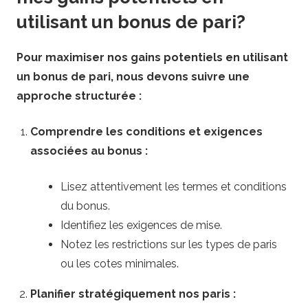
utilisant un bonus de pari?
Pour maximiser nos gains potentiels en utilisant
un bonus de pari, nous devons suivre une
approche structurée :
Comprendre les conditions et exigences
associées au bonus :
Lisez attentivement les termes et conditions
du bonus.
Identifiez les exigences de mise.
Notez les restrictions sur les types de paris
ou les cotes minimales.
Planifier stratégiquement nos paris :