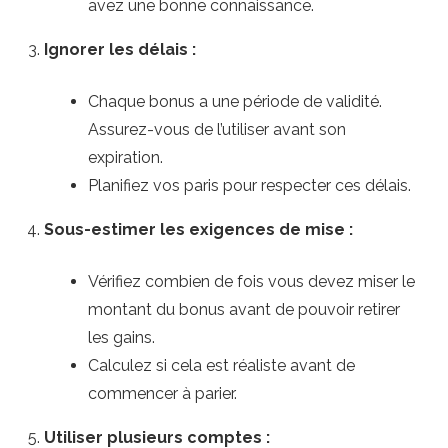
avez une bonne connaissance.
o
Ignorer les délais :
n
Chaque bonus a une période de validité.
u
Assurez-vous de l’utiliser avant son
expiration.
s
Planifiez vos paris pour respecter ces délais.
d
Sous-estimer les exigences de mise :
e
Vérifiez combien de fois vous devez miser le
montant du bonus avant de pouvoir retirer
p
les gains.
Calculez si cela est réaliste avant de
a
commencer à parier.
r
Utiliser plusieurs comptes :