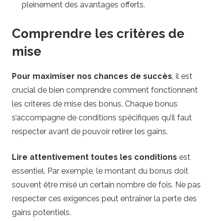
pleinement des avantages offerts.
Comprendre les critères de
mise
Pour maximiser nos chances de succès
, il est
crucial de bien comprendre comment fonctionnent
les critères de mise des bonus. Chaque bonus
s’accompagne de conditions spécifiques qu’il faut
respecter avant de pouvoir retirer les gains.
Lire attentivement toutes les conditions
est
essentiel. Par exemple, le montant du bonus doit
souvent être misé un certain nombre de fois. Ne pas
respecter ces exigences peut entraîner la perte des
gains potentiels.