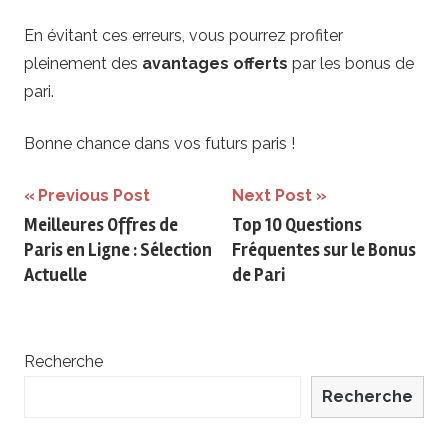
En évitant ces erreurs, vous pourrez profiter
pleinement des
avantages offerts
par les bonus de
pari.
Bonne chance dans vos futurs paris !
Navigation
Previous Post
Next Post
Meilleures Offres de
Top 10 Questions
de
Paris en Ligne : Sélection
Fréquentes sur le Bonus
l’article
Actuelle
de Pari
Recherche
Recherche