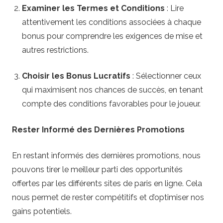
Examiner les Termes et Conditions
: Lire
attentivement les conditions associées à chaque
bonus pour comprendre les exigences de mise et
autres restrictions.
Choisir les Bonus Lucratifs
: Sélectionner ceux
qui maximisent nos chances de succès, en tenant
compte des conditions favorables pour le joueur.
Rester Informé des Dernières Promotions
En restant informés des dernières promotions, nous
pouvons tirer le meilleur parti des opportunités
offertes par les différents sites de paris en ligne. Cela
nous permet de rester compétitifs et d’optimiser nos
gains potentiels.