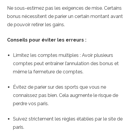
Ne sous-estimez pas les exigences de mise. Certains
bonus nécessitent de parier un certain montant avant
de pouvoir retirer les gains.
Conseils pour éviter les erreurs :
Limitez les comptes multiples : Avoir plusieurs
comptes peut entraîner l’annulation des bonus et
même la fermeture de comptes.
Évitez de parier sur des sports que vous ne
connaissez pas bien. Cela augmente le risque de
perdre vos paris.
Suivez strictement les règles établies par le site de
paris.