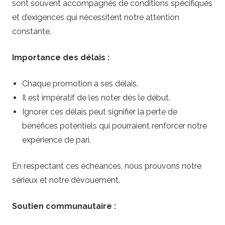
sont souvent accompagnés de conditions spécifiques
et d’exigences qui nécessitent notre attention
constante.
Importance des délais :
Chaque promotion a ses délais.
Il est impératif de les noter dès le début.
Ignorer ces délais peut signifier la perte de
bénéfices potentiels qui pourraient renforcer notre
expérience de pari.
En respectant ces échéances, nous prouvons notre
sérieux et notre dévouement.
Soutien communautaire :