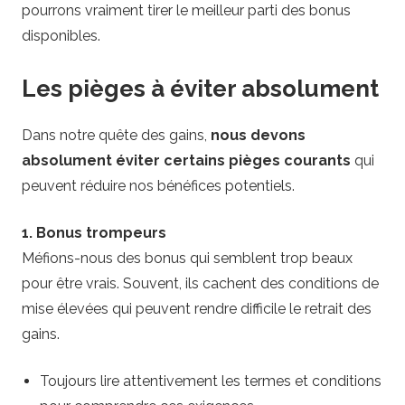
pourrons vraiment tirer le meilleur parti des bonus
disponibles.
Les pièges à éviter absolument
Dans notre quête des gains,
nous devons
absolument éviter certains pièges courants
qui
peuvent réduire nos bénéfices potentiels.
1. Bonus trompeurs
Méfions-nous des bonus qui semblent trop beaux
pour être vrais. Souvent, ils cachent des conditions de
mise élevées qui peuvent rendre difficile le retrait des
gains.
Toujours lire attentivement les termes et conditions