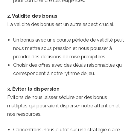
pour comprendre ces exigences.
2. Validité des bonus
La validité des bonus est un autre aspect crucial.
Un bonus avec une courte période de validité peut
nous mettre sous pression et nous pousser à
prendre des décisions de mise précipitées.
Choisir des offres avec des délais raisonnables qui
correspondent à notre rythme de jeu.
3. Éviter la dispersion
Évitons de nous laisser séduire par des bonus
multiples qui pourraient disperser notre attention et
nos ressources.
Concentrons-nous plutôt sur une stratégie claire.