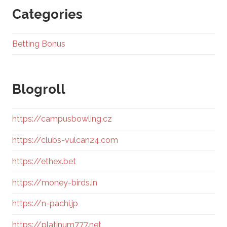
Categories
Betting Bonus
Blogroll
https://campusbowling.cz
https://clubs-vulcan24.com
https://ethex.bet
https://money-birds.in
https://n-pachi.jp
https://platinum777.net