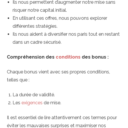
Ils nous permettent d’augmenter notre mise sans
i
risquer notre capital initial.
En utilisant ces offres, nous pouvons explorer
différentes stratégies.
Ils nous aident à diversifier nos paris tout en restant
dans un cadre sécurisé.
Compréhension des
conditions
des bonus :
Chaque bonus vient avec ses propres conditions,
telles que :
La durée de validité.
Les
exigences
de mise.
Il est essentiel de lire attentivement ces termes pour
éviter les mauvaises surprises et maximiser nos