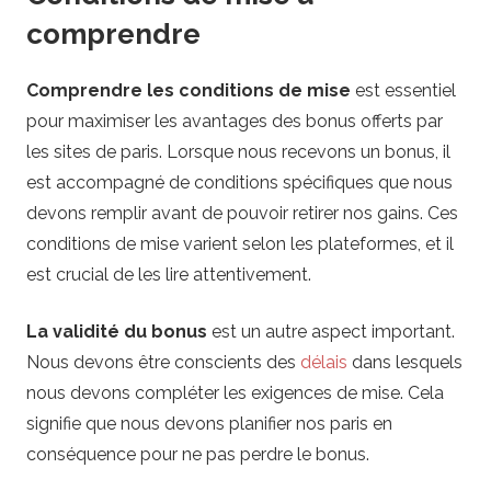
comprendre
Comprendre les conditions de mise
est essentiel
pour maximiser les avantages des bonus offerts par
les sites de paris. Lorsque nous recevons un bonus, il
est accompagné de conditions spécifiques que nous
devons remplir avant de pouvoir retirer nos gains. Ces
conditions de mise varient selon les plateformes, et il
est crucial de les lire attentivement.
La validité du bonus
est un autre aspect important.
Nous devons être conscients des
délais
dans lesquels
nous devons compléter les exigences de mise. Cela
signifie que nous devons planifier nos paris en
conséquence pour ne pas perdre le bonus.