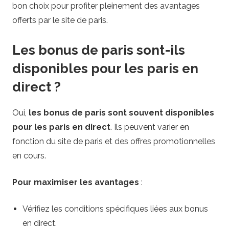
bon choix pour profiter pleinement des avantages
offerts par le site de paris.
Les bonus de paris sont-ils
disponibles pour les paris en
direct ?
Oui,
les bonus de paris sont souvent disponibles
pour les paris en direct
. Ils peuvent varier en
fonction du site de paris et des offres promotionnelles
en cours.
Pour maximiser les avantages
:
Vérifiez les conditions spécifiques liées aux bonus
en direct.