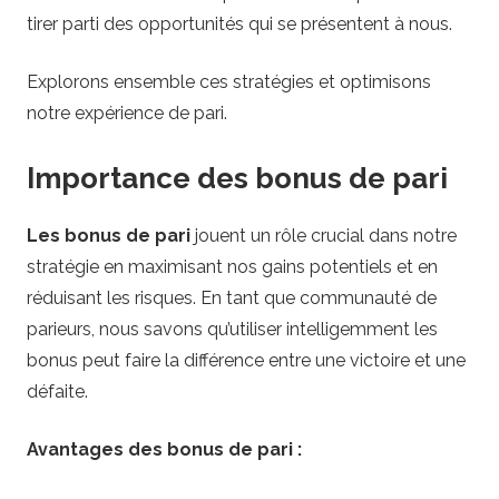
tirer parti des opportunités qui se présentent à nous.
o
Explorons ensemble ces stratégies et optimisons
n
notre expérience de pari.
u
Importance des bonus de pari
s
Les bonus de pari
jouent un rôle crucial dans notre
d
stratégie en maximisant nos gains potentiels et en
réduisant les risques. En tant que communauté de
e
parieurs, nous savons qu’utiliser intelligemment les
bonus peut faire la différence entre une victoire et une
p
défaite.
a
Avantages des bonus de pari :
r