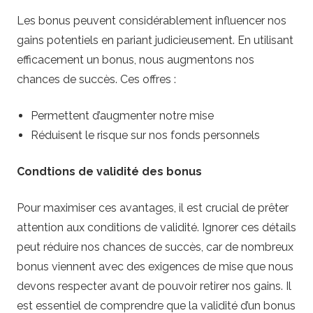
Les bonus peuvent considérablement influencer nos
gains potentiels en pariant judicieusement. En utilisant
efficacement un bonus, nous augmentons nos
chances de succès. Ces offres :
Permettent d’augmenter notre mise
Réduisent le risque sur nos fonds personnels
Condtions de validité des bonus
Pour maximiser ces avantages, il est crucial de prêter
attention aux conditions de validité. Ignorer ces détails
peut réduire nos chances de succès, car de nombreux
bonus viennent avec des exigences de mise que nous
devons respecter avant de pouvoir retirer nos gains. Il
est essentiel de comprendre que la validité d’un bonus