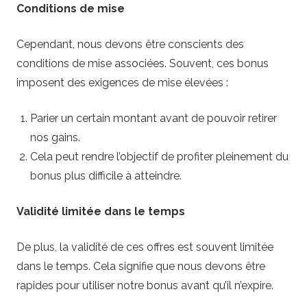
Conditions de mise
Cependant, nous devons être conscients des
conditions de mise associées. Souvent, ces bonus
imposent des exigences de mise élevées :
Parier un certain montant avant de pouvoir retirer
nos gains.
Cela peut rendre l’objectif de profiter pleinement du
bonus plus difficile à atteindre.
Validité limitée dans le temps
De plus, la validité de ces offres est souvent limitée
dans le temps. Cela signifie que nous devons être
rapides pour utiliser notre bonus avant qu’il n’expire.