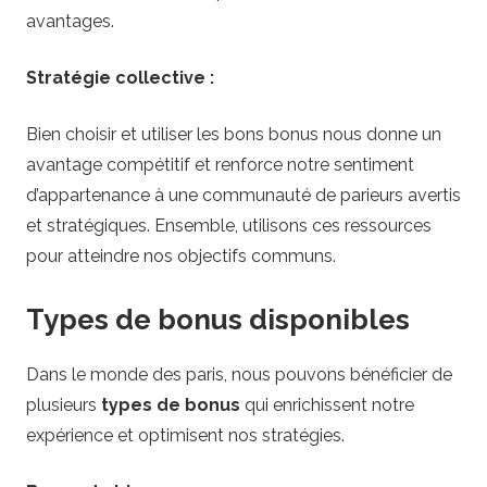
avantages.
Stratégie collective :
Bien choisir et utiliser les bons bonus nous donne un
avantage compétitif et renforce notre sentiment
d’appartenance à une communauté de parieurs avertis
et stratégiques. Ensemble, utilisons ces ressources
pour atteindre nos objectifs communs.
Types de bonus disponibles
Dans le monde des paris, nous pouvons bénéficier de
plusieurs
types de bonus
qui enrichissent notre
expérience et optimisent nos stratégies.