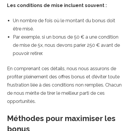
Les conditions de mise incluent souvent :
Un nombre de fois où le montant du bonus doit
être misé.
Par exemple, si un bonus de 50 € a une condition
de mise de 5x, nous devons parier 250 € avant de
pouvoir retirer.
En comprenant ces détails, nous nous assurons de
profiter pleinement des offres bonus et d’éviter toute
frustration liée à des conditions non remplies. Chacun
de nous mérite de tirer le meilleur parti de ces
opportunités.
Méthodes pour maximiser les
bonus