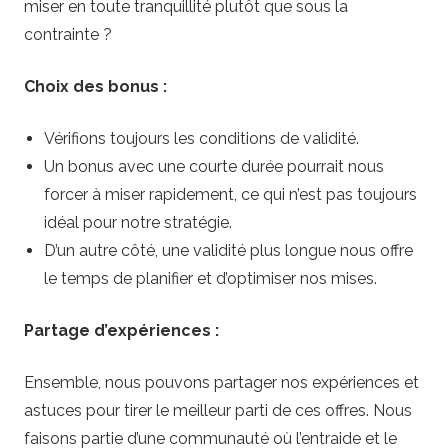
miser en toute tranquillité plutôt que sous la
contrainte ?
Choix des bonus :
Vérifions toujours les conditions de validité.
Un bonus avec une courte durée pourrait nous
forcer à miser rapidement, ce qui n’est pas toujours
idéal pour notre stratégie.
D’un autre côté, une validité plus longue nous offre
le temps de planifier et d’optimiser nos mises.
Partage d’expériences :
Ensemble, nous pouvons partager nos expériences et
astuces pour tirer le meilleur parti de ces offres. Nous
faisons partie d’une communauté où l’entraide et le